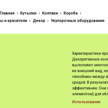
Главная
Бутылки
Колпаки
Короба
ы и красители
Декор
Укупорочные оборудование
Характеристики про
Декоративные колп
выполняют многооб
ее внешний вид, н
газообмен между в
средой. В результ
эффективнее. Они
элементом) для обл
Использование