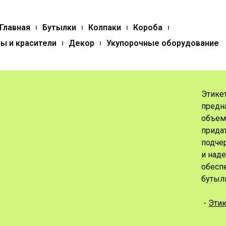
Главная
Бутылки
Колпаки
Короба
ы и красители
Декор
Укупорочные оборудование
Этике
предн
объем
прида
подчер
и наде
обесп
бутыл
-
Этик