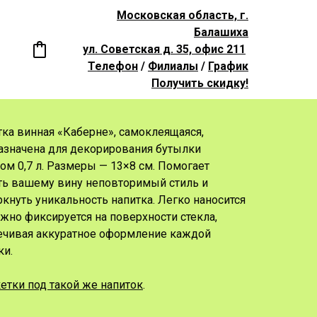
Московская область, г.
Балашиха
ул. Советская д. 35, офис 211
Телефон
/
Филиалы
/
График
Получить скидку!
тка винная «Каберне», самоклеящаяся,
азначена для декорирования бутылки
ом 0,7 л. Размеры — 13×8 см. Помогает
ть вашему вину неповторимый стиль и
кнуть уникальность напитка. Легко наносится
жно фиксируется на поверхности стекла,
ечивая аккуратное оформление каждой
ки.
етки под такой же напиток
.