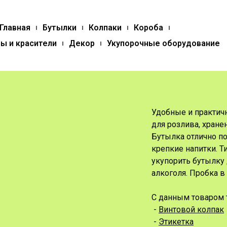
Главная
Бутылки
Колпаки
Короба
ы и красители
Декор
Укупорочные оборудование
Удобные и практич
для розлива, хране
Бутылка отлично по
крепкие напитки. Т
укупорить бутылку 
алкоголя. Пробка в
С данным товаром 
-
Винтовой колпак
-
Этикетка