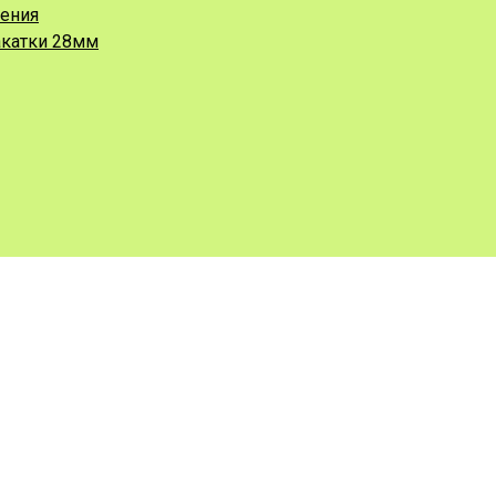
жения
акатки 28мм