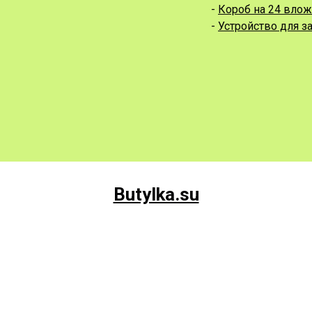
-
Короб на 24 вло
-
Устройство для з
Butylka.su